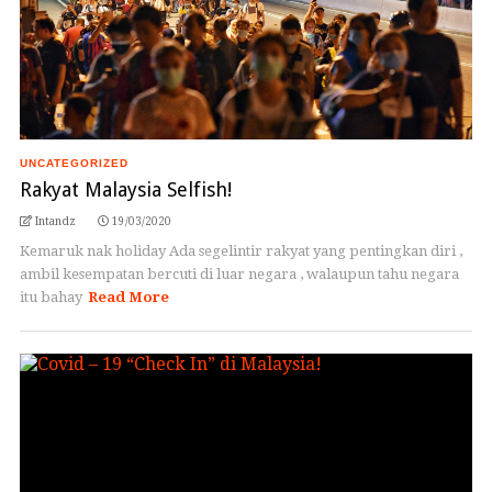
UNCATEGORIZED
Rakyat Malaysia Selfish!
Intandz
19/03/2020
Kemaruk nak holiday Ada segelintir rakyat yang pentingkan diri ,
ambil kesempatan bercuti di luar negara , walaupun tahu negara
itu bahay
Read More