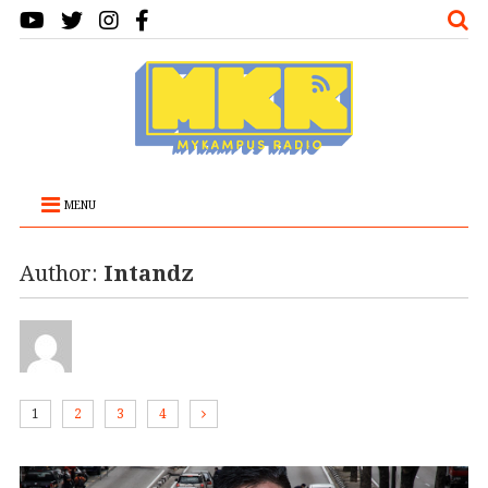
MENU
Author:
Intandz
1
2
3
4