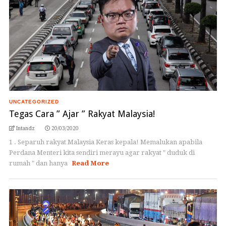
UNCATEGORIZED
Tegas Cara ” Ajar ” Rakyat Malaysia!
Intandz
20/03/2020
1 . Separuh rakyat Malaysia Keras kepala! Memalukan apabila
Perdana Menteri kita sendiri merayu agar rakyat " duduk di
rumah " dan hanya
Read More