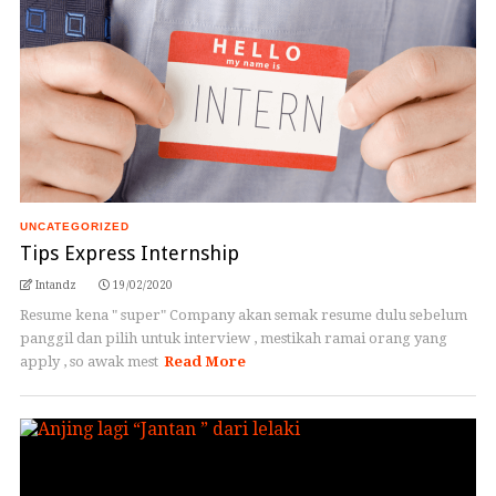
UNCATEGORIZED
Tips Express Internship
Intandz
19/02/2020
Resume kena " super" Company akan semak resume dulu sebelum
panggil dan pilih untuk interview , mestikah ramai orang yang
apply , so awak mest
Read More