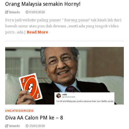
Orang Malaysia semakin Horny!
Intandz
03/03/2020
Porn jadi website paling panas! " Barang panas" tak kisah lah dari
bawah umur atau pun dah dewasa , mesti ada yang tengok video
porn , ada j
Read More
UNCATEGORIZED
Diva AA Calon PM ke – 8
Intandz
25/02/2020