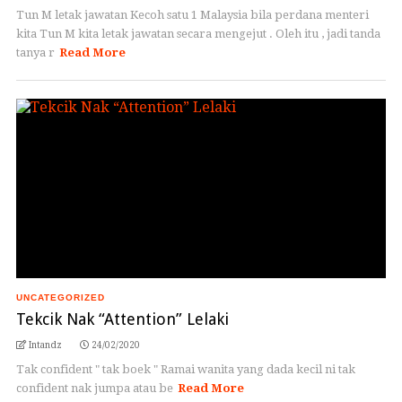
Tun M letak jawatan Kecoh satu 1 Malaysia bila perdana menteri
kita Tun M kita letak jawatan secara mengejut . Oleh itu , jadi tanda
tanya r
Read More
UNCATEGORIZED
Tekcik Nak “Attention” Lelaki
Intandz
24/02/2020
Tak confident " tak boek " Ramai wanita yang dada kecil ni tak
confident nak jumpa atau be
Read More