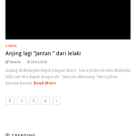
CARTA
Anjing lagi “Jantan ” dari lelaki
Intandz
18/02/2020
Anjing di Malaysia dapat pingat! Baru - baru ni kecoh satu Malaysia
bila Lao Wu dapat anugerah " Jasa mu dikenang "dari pdrm
kerana kecem
Read More
1
2
3
4
TRENDING