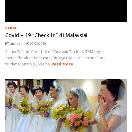
CARTA
Covid – 19 “Check In” di Malaysia!
Intandz
09/03/2020
Status Terkini Covid-19 di Malaysia Terkini, KKM ingin
memaklumkan bahawa sehingga 8 Mac 2020, semalam ,
terdapat enam (6) kes ba
Read More