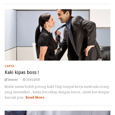
CARTA
Kaki kipas boss !
Intandz
21/02/2020
Mulut manis boleh potong kaki Tiap tempat kerja mesti ada orang
yang sweetalker , kalau bercakap dengan bos tu , mesti bos dengar
kan tak pun
Read More