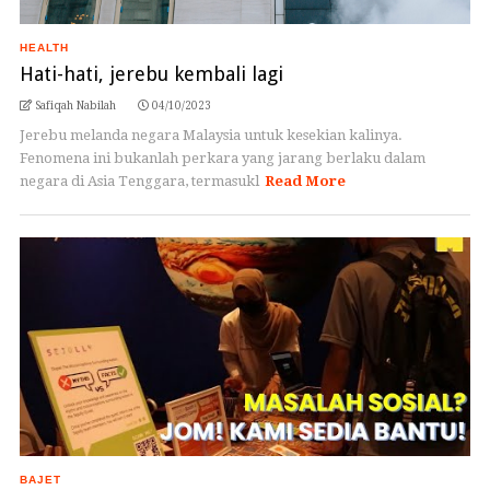
HEALTH
Hati-hati, jerebu kembali lagi
Safiqah Nabilah
04/10/2023
Jerebu melanda negara Malaysia untuk kesekian kalinya.
Fenomena ini bukanlah perkara yang jarang berlaku dalam
negara di Asia Tenggara, termasukl
Read More
BAJET