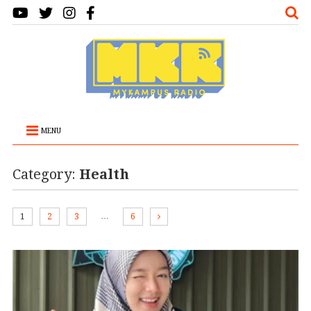
MENU
Category:
Health
…
1
2
3
6