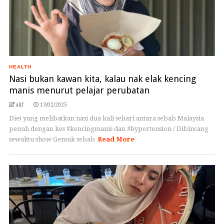
HEALTH
Nasi bukan kawan kita, kalau nak elak kencing
manis menurut pelajar perubatan
alif
13/02/2025
Diet yang melibatkan nasi dua kali sehari antara sebab Malaysia
penuh dengan kes #kencingmanis dan #hypertension / Dibincang
sewaktu show Gemuk sebab
Read More