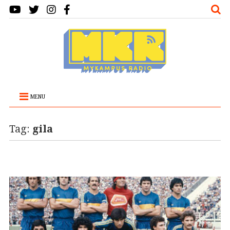
MENU
Tag:
gila