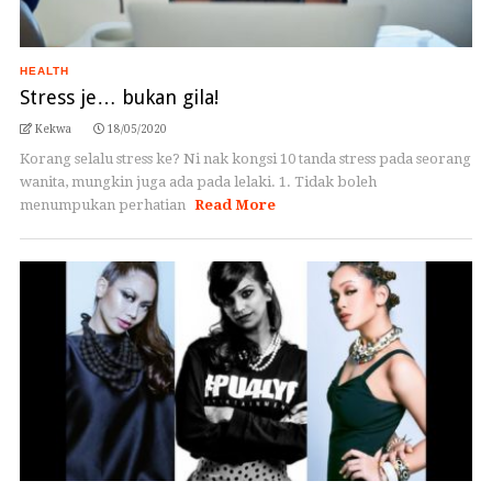
HEALTH
Stress je… bukan gila!
Kekwa
18/05/2020
Korang selalu stress ke? Ni nak kongsi 10 tanda stress pada seorang
wanita, mungkin juga ada pada lelaki. 1. Tidak boleh
menumpukan perhatian
Read More