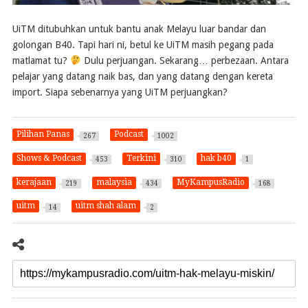
UiTM ditubuhkan untuk bantu anak Melayu luar bandar dan
golongan B40. Tapi hari ni, betul ke UiTM masih pegang pada
matlamat tu?
Dulu perjuangan. Sekarang… perbezaan. Antara
pelajar yang datang naik bas, dan yang datang dengan kereta
import. Siapa sebenarnya yang UiTM perjuangkan?
Pilihan Panas
Podcast
267
1002
Shows & Podcast
Terkini
hak b40
453
310
1
kerajaan
malaysia
MyKampusRadio
219
434
168
uitm
uitm shah alam
14
2