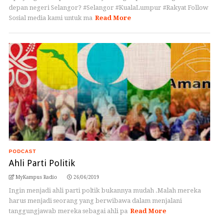
depan negeri Selangor? #Selangor #KualaLumpur #Rakyat Follow
Sosial media kami untuk ma
Read More
PODCAST
Ahli Parti Politik
MyKampus Radio
26/06/2019
Ingin menjadi ahli parti poltik bukannya mudah .Malah mereka
harus menjadi seorang yang berwibawa dalam menjalani
tanggungjawab mereka sebagai ahli pa
Read More