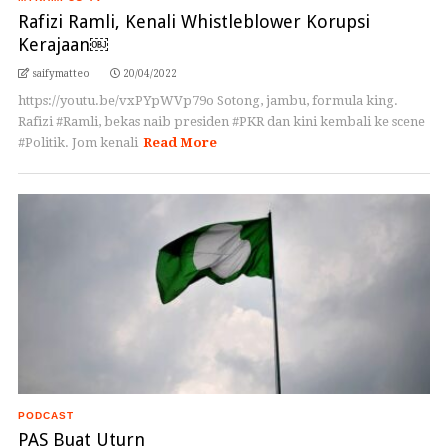
Rafizi Ramli, Kenali Whistleblower Korupsi
Kerajaan￼
saifymatteo
20/04/2022
https://youtu.be/vxPYpWVp79o Sotong, jambu, formula king.
Rafizi #Ramli, bekas naib presiden #PKR dan kini kembali ke scene
#Politik. Jom kenali
Read More
PODCAST
PAS Buat Uturn