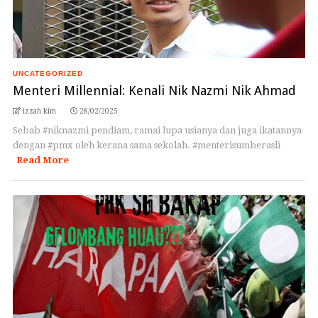
UNCATEGORIZED
Menteri Millennial: Kenali Nik Nazmi Nik Ahmad
izzah kim
28/02/2025
Sebab #niknazmi pendiam, ramai lupa usianya dan juga ikatannya
dengan #pmx oleh kerana sama sekolah. #menterisumberasli
Read More