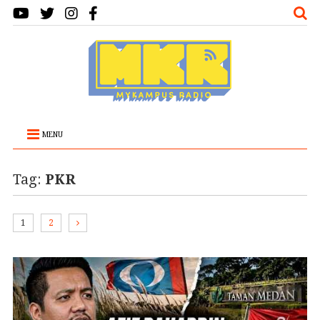
MENU
Tag:
PKR
1
2