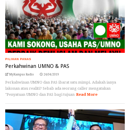
PILIHAN PANAS
Perkahwinan UMNO & PAS
MyKampus Radio
24/04/2019
Perkahwinan UMNO dan PAS ibarat satu mimpi. Adakah ianya
lakonan atau realiti? Sebab ada seorang caller mengatakan
"Penyatuan UMNO dan PAS bagi tujuan
Read More