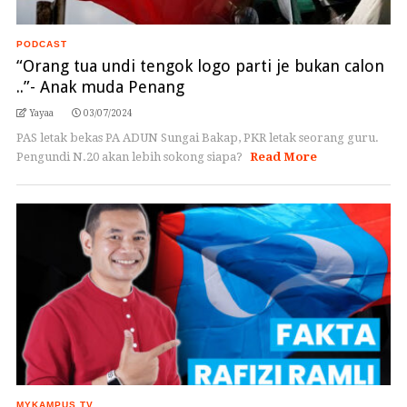
PODCAST
“Orang tua undi tengok logo parti je bukan calon
..”- Anak muda Penang
Yayaa
03/07/2024
PAS letak bekas PA ADUN Sungai Bakap, PKR letak seorang guru.
Pengundi N.20 akan lebih sokong siapa?
Read More
MYKAMPUS TV