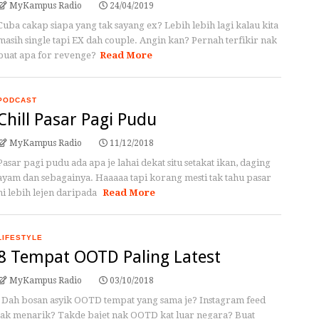
MyKampus Radio
24/04/2019
Cuba cakap siapa yang tak sayang ex? Lebih lebih lagi kalau kita
masih single tapi EX dah couple. Angin kan? Pernah terfikir nak
buat apa for revenge?
Read More
PODCAST
Chill Pasar Pagi Pudu
MyKampus Radio
11/12/2018
Pasar pagi pudu ada apa je lahai dekat situ setakat ikan, daging
ayam dan sebagainya. Haaaaa tapi korang mesti tak tahu pasar
ni lebih lejen daripada
Read More
LIFESTYLE
8 Tempat OOTD Paling Latest
MyKampus Radio
03/10/2018
Dah bosan asyik OOTD tempat yang sama je? Instagram feed
tak menarik? Takde bajet nak OOTD kat luar negara? Buat