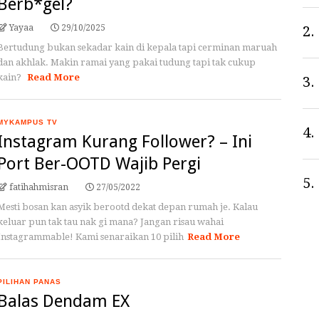
Berb*gel?
Yayaa
29/10/2025
2.
Bertudung bukan sekadar kain di kepala tapi cerminan maruah
dan akhlak. Makin ramai yang pakai tudung tapi tak cukup
kain?
Read More
3.
MYKAMPUS TV
4.
Instagram Kurang Follower? – Ini
Port Ber-OOTD Wajib Pergi
5.
fatihahmisran
27/05/2022
Mesti bosan kan asyik berootd dekat depan rumah je. Kalau
keluar pun tak tau nak gi mana? Jangan risau wahai
Instagrammable! Kami senaraikan 10 pilih
Read More
PILIHAN PANAS
Balas Dendam EX