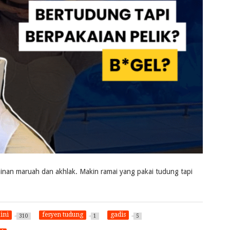
minan maruah dan akhlak. Makin ramai yang pakai tudung tapi
ini
fesyen tudung
gadis
310
1
5