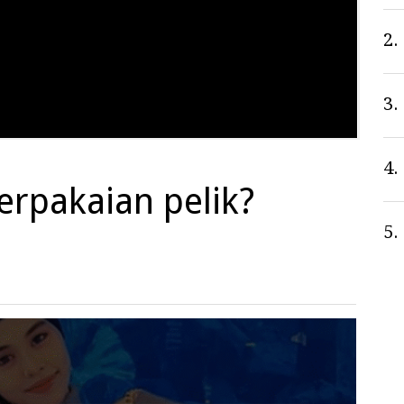
2.
3.
4.
erpakaian pelik?
5.