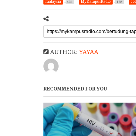
malaysia
MyKampusRadio
oo
434
168
AUTHOR:
YAYAA
RECOMMENDED FOR YOU