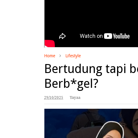
Home
Lifestyle
Bertudung tapi b
Berb*gel?
29/10/2025
Yayaa