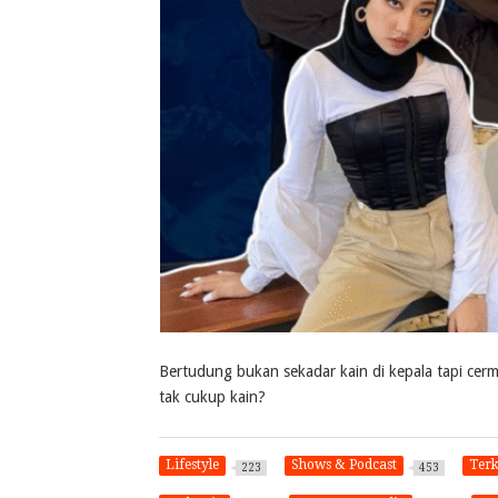
Bertudung bukan sekadar kain di kepala tapi cer
tak cukup kain?
Lifestyle
Shows & Podcast
Terk
223
453