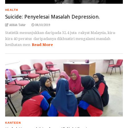
HEALTH
Suicide: Penyelesai Masalah Depression.
Afifah Tahir
08/10/2019
Statistik menunjukkan daripada 32.4 juta rakyat Malaysia, kira-
kira 40 peratus daripadanya dikhuatiri mengalami masalah
kesihatan men
Read More
KANTEEN