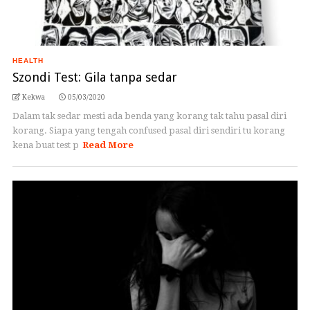
HEALTH
Szondi Test: Gila tanpa sedar
Kekwa
05/03/2020
Dalam tak sedar mesti ada benda yang korang tak tahu pasal diri
korang. Siapa yang tengah confused pasal diri sendiri tu korang
kena buat test p
Read More