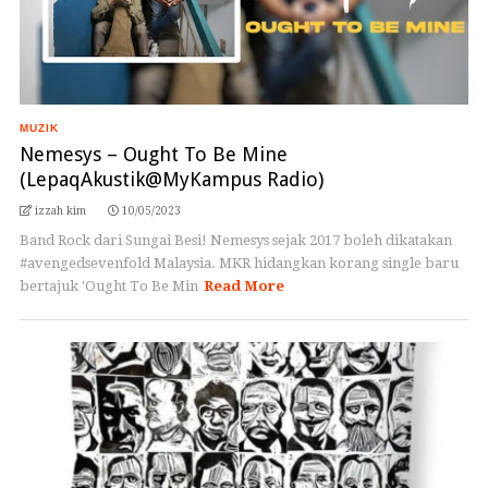
MUZIK
Nemesys – Ought To Be Mine
(LepaqAkustik@MyKampus Radio)
izzah kim
10/05/2023
Band Rock dari Sungai Besi! Nemesys sejak 2017 boleh dikatakan
#avengedsevenfold Malaysia. MKR hidangkan korang single baru
bertajuk 'Ought To Be Min
Read More