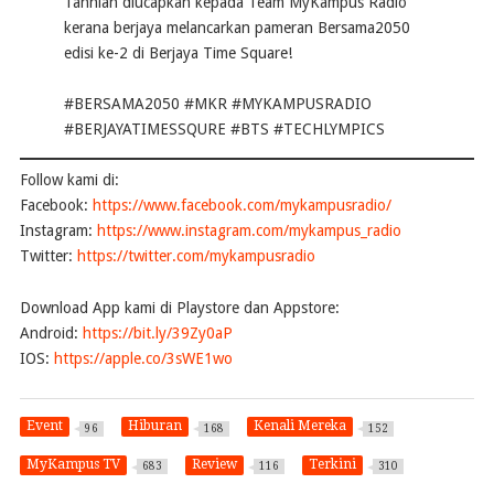
Tahniah diucapkan kepada Team MyKampus Radio
kerana berjaya melancarkan pameran Bersama2050
edisi ke-2 di Berjaya Time Square!
#BERSAMA2050 #MKR #MYKAMPUSRADIO
#BERJAYATIMESSQURE #BTS #TECHLYMPICS
Follow kami di:
Facebook:
https://www.facebook.com/mykampusradio/
Instagram:
https://www.instagram.com/mykampus_radio
Twitter:
https://twitter.com/mykampusradio
Download App kami di Playstore dan Appstore:
Android:
https://bit.ly/39Zy0aP
IOS:
https://apple.co/3sWE1wo
Event
Hiburan
Kenali Mereka
96
168
152
MyKampus TV
Review
Terkini
683
116
310