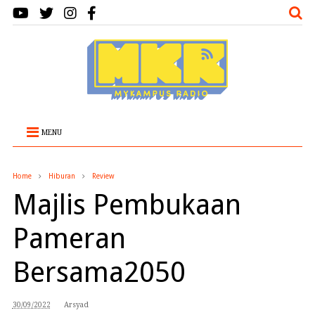
MENU
Home
Hiburan
Review
Majlis Pembukaan
Pameran
Bersama2050
30/09/2022
Arsyad