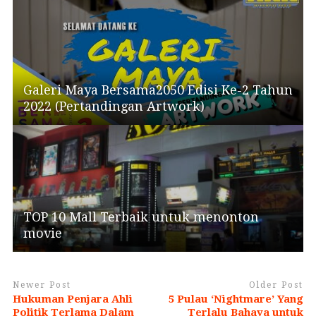
Galeri Maya Bersama2050 Edisi Ke-2 Tahun
2022 (Pertandingan Artwork)
TOP 10 Mall Terbaik untuk menonton
movie
Newer Post
Older Post
Hukuman Penjara Ahli
5 Pulau ‘Nightmare’ Yang
Politik Terlama Dalam
Terlalu Bahaya untuk