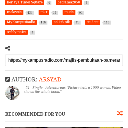
Berjaya Times Square
bersama2050
4
9
malaysia
mkr
muda
434
13
91
MyKampusRadio
politeknik
student
168
41
115
techlympics
4
AUTHOR:
ARSYAD
- 21 - Single - Adventurous "Picture tells a 1000 words, Video
shows the whole book."
RECOMMENDED FOR YOU