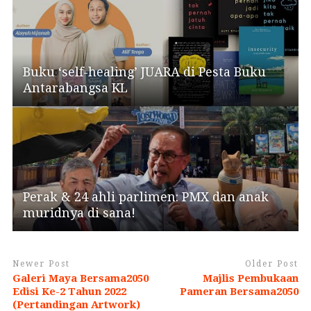
Buku ‘self-healing’ JUARA di Pesta Buku
Antarabangsa KL
Perak & 24 ahli parlimen: PMX dan anak
muridnya di sana!
Newer Post
Older Post
Galeri Maya Bersama2050
Majlis Pembukaan
Edisi Ke-2 Tahun 2022
Pameran Bersama2050
(Pertandingan Artwork)