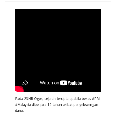
Pada 23HB Ogos, sejarah tercipta apabila bekas #PM
#Malaysia dipenjara 12 tahun akibat penyelewengan
dana.