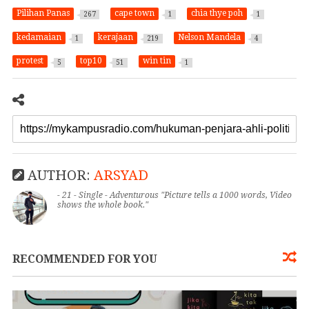
Pilihan Panas
cape town
chia thye poh
267
1
1
kedamaian
kerajaan
Nelson Mandela
1
219
4
protest
top10
win tin
5
51
1
AUTHOR:
ARSYAD
- 21 - Single - Adventurous "Picture tells a 1000 words, Video
shows the whole book."
RECOMMENDED FOR YOU