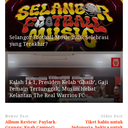
Selangor Football Music 2026: Selebrasi
yang Terakhir?
Kalah 14-1, Presiden Kelab ‘Ghaib’, Gaji
Pemain Tertunggak, Musim Hebat
Kelantan The Real Warrios FC
Newer Post
Older Post
Album Review: Paylark-
Tiket habis untuk
Grunge: Kuah CampoQ
Indonesia, bekira untuk