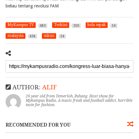
beliau tentang revolusi FAM
MyKampus TV
Terkini
bola sepak
683
310
16
malaysia
sukan
434
14
AUTHOR:
ALIF
26 year old from Temerloh, Pahang. Host show for
Mykampus Radio. A music freak and football addict. horrible
taste for fashion.
RECOMMENDED FOR YOU