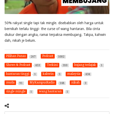
50% rakyat single tapi tak mingle. disebabkan oleh harga untuk
bernikah terlalu tinggi- the curse of wang hantaran. Bila cinta
diukur dengan angka, ramai terpaksa membujang. Takpa, kahwin
dah, nikah je belum.
Pilihan Panas
Podcast
267
1002
Shows & Podcast
Terkini
bujang terlajak
453
310
1
hantaran tinggi
kahwin
malaysia
1
5
434
muda
MyKampusRadio
nikah
91
168
3
single mingle
wang hantaran
1
1