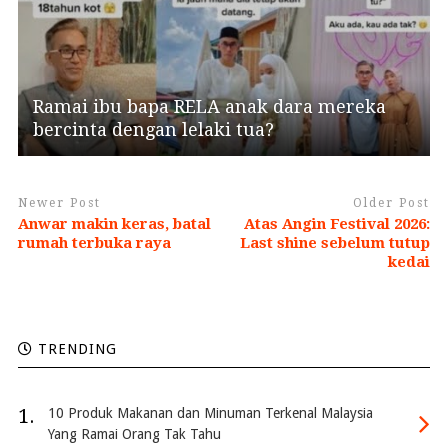
Ramai ibu bapa RELA anak dara mereka
bercinta dengan lelaki tua?
Newer Post
Older Post
Anwar makin keras, batal
Atas Angin Festival 2026:
rumah terbuka raya
Last shine sebelum tutup
kedai
TRENDING
1.
10 Produk Makanan dan Minuman Terkenal Malaysia
Yang Ramai Orang Tak Tahu