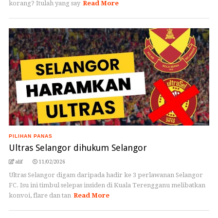
korang? Itulah yang say
Read More
PILIHAN PANAS
Ultras Selangor dihukum Selangor
alif
11/02/2026
Ultras Selangor digam daripada hadir ke 3 perlawanan Selangor
FC. Isu ini timbul selepas insiden di Kuala Terengganu melibatkan
konvoi, flare dan tan
Read More