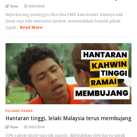
Yayaa
18/03/2026
Raya kurang seminggu, tiba-tiba PMX kata kensel. Katanya nak
jimat, tapi bila announce lambat, menyusahkan banyak pihak
jugak.
Read More
PILIHAN PANAS
Hantaran tinggi, lelaki Malaysia terus membujang
Yayaa
26/02/2026
50% rakyat single tapi tak mingle. disebabkan oleh harga untuk