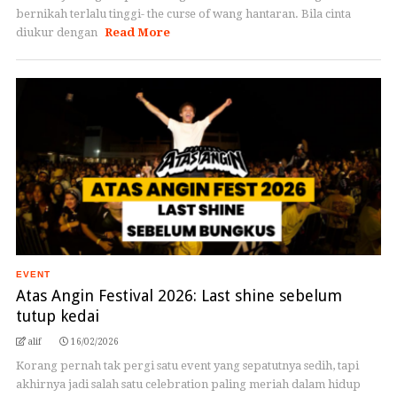
bernikah terlalu tinggi- the curse of wang hantaran. Bila cinta
diukur dengan
Read More
EVENT
Atas Angin Festival 2026: Last shine sebelum
tutup kedai
alif
16/02/2026
Korang pernah tak pergi satu event yang sepatutnya sedih, tapi
akhirnya jadi salah satu celebration paling meriah dalam hidup