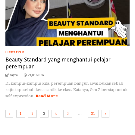
LIFESTYLE
Beauty Standard yang menghantui pelajar
perempuan
Yayaa
29/01/2026
Di kampus-kampus kita, perempuan bangun awal bukan sebab
rajin tapi sebab kena cantik ke class. Katanya, Gen Z bersiap untuk
self expression
Read More
…
1
2
3
4
5
31