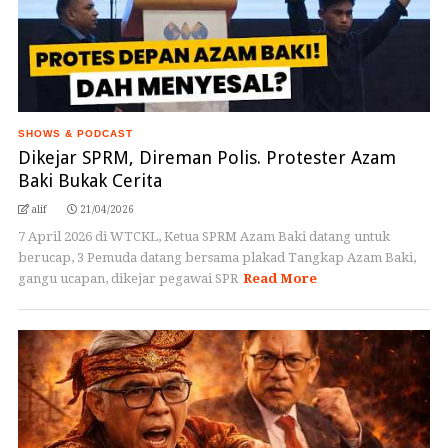
SHOWS & PODCAST
Dikejar SPRM, Direman Polis. Protester Azam
Baki Bukak Cerita
alif
21/04/2026
7 April 2026 di WTCKL, Ketua SPRM Azam Baki datang untuk
berucap, 3 Pemuda datang bersama plakad Tangkap Azam Baki,
gangu ucapan, dikejar pegawai SPR
Read More