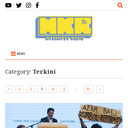
MENU
Category:
Terkini
…
1
2
3
4
5
31