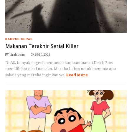
KAMPUS KERAS
Makanan Terakhir Serial Killer
cirah bean
26/10/2021
Di AS, banyak negeri membenarkan banduan di Death Row
memilih last meal mereka. Mereka bebas untuk meminta apa
sahaja yang mereka inginkan wa
Read More