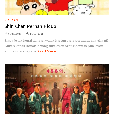
HIBURAN
Shin Chan Pernah Hidup?
cirah bean
14/10/2021
Siapa je tak kenal dengan watak kartun yang perangai gila-gila ni?
Bukan kanak-kanak je yang suka even orang dewasa pun layan
animasi dari negara
Read More