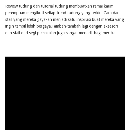
Review tudung dan tutorial tudung membuatkan ramai kaum
perempuan mengikuti setiap trend tudung yang terkini.Cara dan
stail yang mereka gayakan menjadi satu inspirasi buat mereka yang
ingin tampil lebih bergaya.Tambah-tambah lagi dengan aksesori
dan stail dari segi pemakaian juga sangat menarik bagi mereka.