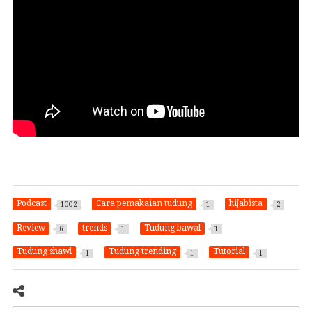
Podcast
Cara pemakaian tudung
hijabista
1002
1
2
Review
trends
Tudung bawal
6
1
1
Tudung shawl
Tudung trending
Tutorial
1
1
1