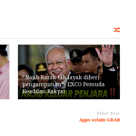
“Najib Razak tak layak diberi
pengampunan”- EXCO Pemuda
Keadilan Rakyat
Older Post
Apps selain GRAB