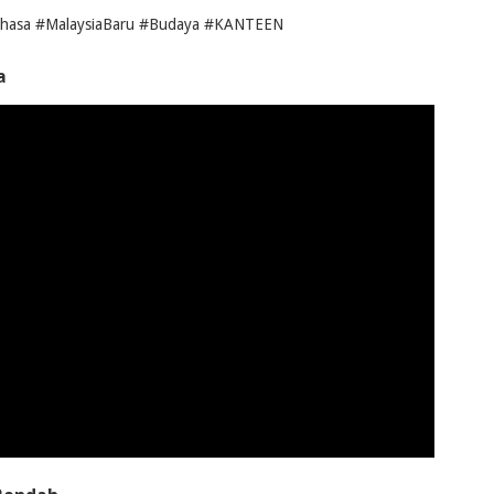
#Bahasa #MalaysiaBaru #Budaya #KANTEEN
a