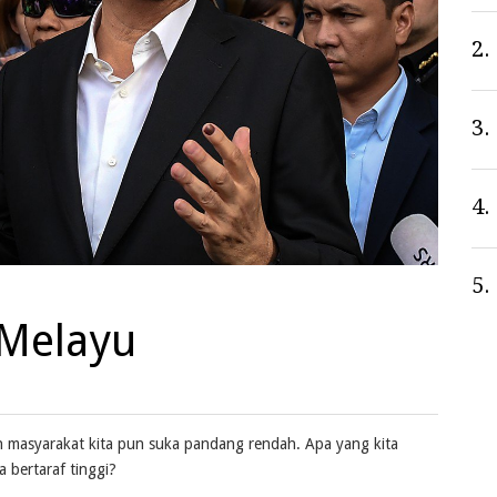
2.
3.
4.
5.
 Melayu
n masyarakat kita pun suka pandang rendah. Apa yang kita
 bertaraf tinggi?