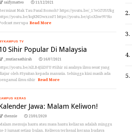
saifymatteo
11/12/2021
Berminat Nak Tau Pasal Bomoh? https://youtu.be/_17eGZUSUkg
2.
https://youtu.be/kqKNDwxznFI https://youtu.be/q1oXhw9V9lo
Podcast merupa
Read More
3.
MYKAMPUS TV
10 Sihir Popular Di Malaysia
4.
_mutiaraathirah
16/07/2021
https://youtu.be/AlLB4JiiDFU #Sihir ni asalnya ilmu sesat yang
diajar oleh #Syaitan kepada manusia. Sehingga kini masih ada
5.
pengamal ilmu sihir
Read More
KAMPUS KERAS
Kalender Jawa: Malam Keliwon!
chennie
23/01/2020
Malam memuja hantu atau masa hantu keliaran adalah minggu
ke-3 jumaat setiap bulan. Keliwon terkenal kerana budaya