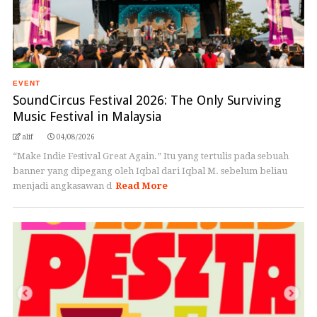
EVENT
SoundCircus Festival 2026: The Only Surviving
Music Festival in Malaysia
alif
04/08/2026
“Make Indie Festival Great Again.” Itu yang tertulis pada sebuah
banner yang dipegang oleh Iqbal dari Iqbal M. sebelum beliau
menjadi angkasawan d
Read More