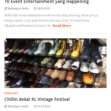
10 Event Entertainment yang Happening
MyKampus Radio
28/06/2019
MKR dah senaraikankan event-event yang korang kena pergi
setiap tahun. Jom ajak kawan korang join! #ComicFiesta
#RainforestFestival #concert Fo
Read More
PODCAST
Chillin dekat KL Vintage Festival
MyKampus Radio
19/12/2018