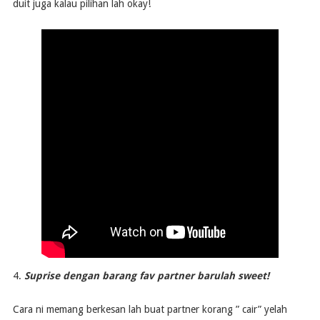
duit juga kalau pilihan lah okay!
4.
Suprise dengan barang fav partner barulah sweet!
Cara ni memang berkesan lah buat partner korang ” cair” yelah