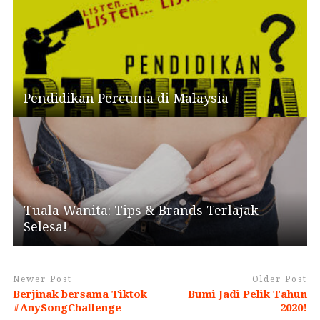
Pendidikan Percuma di Malaysia
Tuala Wanita: Tips & Brands Terlajak
Selesa!
Newer Post
Older Post
Berjinak bersama Tiktok
Bumi Jadi Pelik Tahun
#AnySongChallenge
2020!