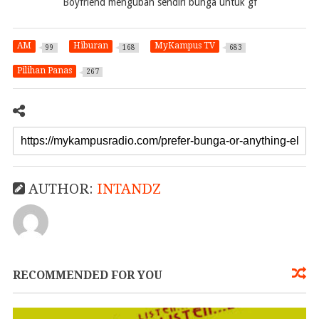
Boyfriend mengubah sendiri bunga untuk gf
AM
Hiburan
MyKampus TV
99
168
683
Pilihan Panas
267
AUTHOR:
INTANDZ
RECOMMENDED FOR YOU