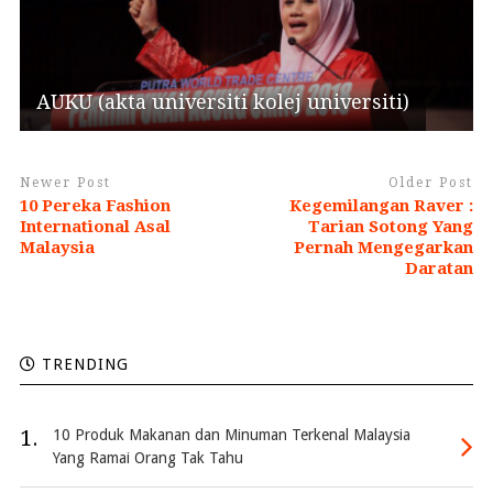
AUKU (akta universiti kolej universiti)
Newer Post
Older Post
10 Pereka Fashion
Kegemilangan Raver :
International Asal
Tarian Sotong Yang
Malaysia
Pernah Mengegarkan
Daratan
TRENDING
1.
10 Produk Makanan dan Minuman Terkenal Malaysia
Yang Ramai Orang Tak Tahu