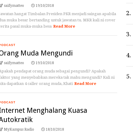
saifymatteo
19/10/2018
2.
Jawatan hangat Timbalan Presiden PKR menjadi saingan apabila
dua muka besar bertanding untuk jawatan tu. MKR kali ni cover
cerita pasal muka-muka besa
Read More
3.
PODCAST
Orang Muda Mengundi
4.
saifymatteo
19/10/2018
Apakah pendapat orang muda sebagai pengundi? Apakah
5.
faktor yang menyebabkan mereka tak mahu mengundi? Kali ni
kita dapatkan 4 caller orang muda, Khati
Read More
PODCAST
Internet Menghalang Kuasa
Autokratik
MyKampus Radio
18/10/2018