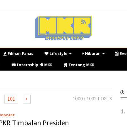
Pilihan Panas
Lifestyle
Hiburan
Eve
3
Internship di MKR
Tentang MKR
1000
/ 1002 POSTS
101
1.
PODCAST
PKR Timbalan Presiden