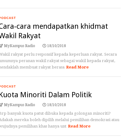
PODCAST
Cara-cara mendapatkan khidmat
Wakil Rakyat
MyKampus Radio
18/10/2018
Wakil rakyat perlu responsif kepada keperluan rakyat. Secara
umumnya peranan wakil rakyat sebagai wakil kepada rakyat,
hendaklah membuat rakyat berasa
Read More
PODCAST
Kuota Minoriti Dalam Politik
MyKampus Radio
18/10/2018
Brp banyak kuota patut dibuka kepada golongan minoriti?
Adakah mereka boleh dipilih melalui pemilihan demokrasi atau
wujudnya pemilihan khas hanya unt
Read More