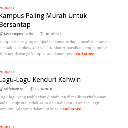
PODCAST
Kampus Paling Murah Untuk
Bersantap
MyKampus Radio
18/10/2018
Kampus mana yang menjual makanan sedap, murah dan sangat
berbaloi? Di show #KANTEEN akan senaraikan tempat murah
khas untuk warga kampus. #makanan #sa
Read More
PODCAST
Lagu-Lagu Kenduri Kahwin
saifymatteo
12/10/2018
Lagu-lagu yang wajib akan dimainkan di majlis perkahwinan
anda. Setuju atau tidak, MKR dah sediakan 10 senarai lagu
tersebut. Ada yang dalam list kora
Read More
PODCAST