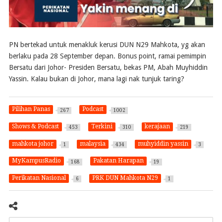
PN bertekad untuk menakluk kerusi DUN N29 Mahkota, yg akan
berlaku pada 28 September depan. Bonus point, ramai pemimpin
Bersatu dari Johor- Presiden Bersatu, bekas PM, Abah Muyhiddin
Yassin. Kalau bukan di Johor, mana lagi nak tunjuk taring?
Pilihan Panas
Podcast
267
1002
Shows & Podcast
Terkini
kerajaan
453
310
219
mahkota johor
malaysia
muhyiddin yassin
1
434
3
MyKampusRadio
Pakatan Harapan
168
19
Perikatan Nasional
PRK DUN Mahkota N29
6
1