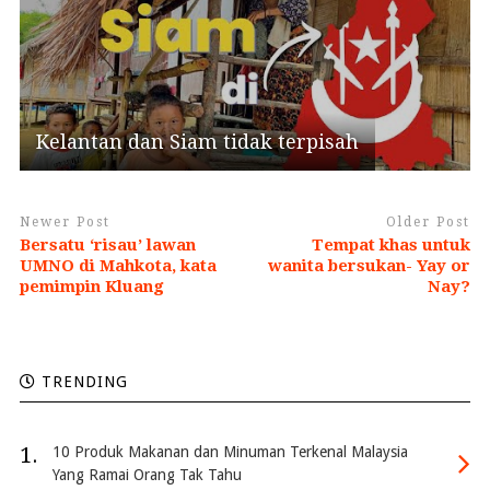
Kelantan dan Siam tidak terpisah
Newer Post
Older Post
Bersatu ‘risau’ lawan
Tempat khas untuk
UMNO di Mahkota, kata
wanita bersukan- Yay or
pemimpin Kluang
Nay?
TRENDING
1.
10 Produk Makanan dan Minuman Terkenal Malaysia
Yang Ramai Orang Tak Tahu