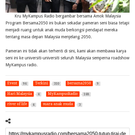
Kru MyKampus Radio bergambar bersama Amok Malaysia
Program Bersama2050 ini bukan sekadar pameran seni biasa tetapi
menjadi ruang untuk anak muda berkongsi pendapat mereka
tentang masa depan Malaysia menjelang 2050.
Pameran ini tidak akan terhenti di sini, kami akan membawa karya
seni ini ke universiti-universiti seluruh Malaysia semperna roadshow
MyKampus radio.
Event
Terkini
bersama2050
96
310
9
Hari Malaysia
MyKampusRadio
4
168
river of life
suara anak muda
4
3