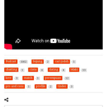
Podcast
bujang
cari jodoh
1002
2
1
chatting
cinta
dating
lelaki
1
4
4
13
love
match
perempuan
3
1
12
pro and cons
profile
tinder
1
2
3