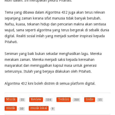
lebih dalam. Ini merupakan peluru Pitahati.
Tema yang dibawa dalam Algoritma 432 juga akan terus relevan
sepanjang zaman kerana sifat manusia tidak banyak berubah.
Nafsu, kuasa, tekanan hidup dan pencarian makna akan sentiasa
wujud, sama seperti algoritma yang terus bergerak di sebalik dunia
digital. Realiti sosial inilah yang menjadi sumber inspirasi kepada
Pitahati.
Seniman yang baik bukan sekadar menghasilkan lagu. Mereka
merakam zaman. Mereka menjadi saksi kepada keresahan
masyarakat dan meninggalkan kapsul masa untuk generasi
seterusnya. Itulah yang berjaya dilakukan oleh Pitahati.
Algoritma 432 kini boleh distrim di semua platform digital.
Muzik
Review
Terkini
Indie
55
116
310
15
musik
musik lokal
10
9