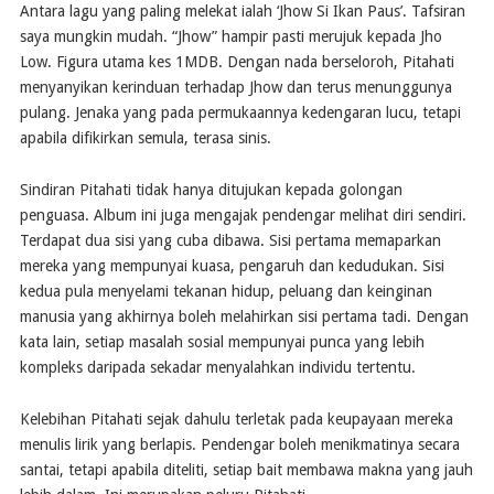
Antara lagu yang paling melekat ialah ‘Jhow Si Ikan Paus’. Tafsiran
saya mungkin mudah. “Jhow” hampir pasti merujuk kepada Jho
Low. Figura utama kes 1MDB. Dengan nada berseloroh, Pitahati
menyanyikan kerinduan terhadap Jhow dan terus menunggunya
pulang. Jenaka yang pada permukaannya kedengaran lucu, tetapi
apabila difikirkan semula, terasa sinis.
Sindiran Pitahati tidak hanya ditujukan kepada golongan
penguasa. Album ini juga mengajak pendengar melihat diri sendiri.
Terdapat dua sisi yang cuba dibawa. Sisi pertama memaparkan
mereka yang mempunyai kuasa, pengaruh dan kedudukan. Sisi
kedua pula menyelami tekanan hidup, peluang dan keinginan
manusia yang akhirnya boleh melahirkan sisi pertama tadi. Dengan
kata lain, setiap masalah sosial mempunyai punca yang lebih
kompleks daripada sekadar menyalahkan individu tertentu.
Kelebihan Pitahati sejak dahulu terletak pada keupayaan mereka
menulis lirik yang berlapis. Pendengar boleh menikmatinya secara
santai, tetapi apabila diteliti, setiap bait membawa makna yang jauh