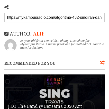
AUTHOR:
ALIF
26 year old from Temerloh, Pahang. Host show for
Mykampus Radio. A music freak and football addict. horrible
taste for fashion.
RECOMMENDED FOR YOU
J.LO The Band @ Bersama 2050 Art