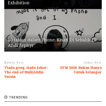
Exhibition
10 tahun dalam Phone. Kisah Di Sebalik EP
Andi Zephyr
Newer Post
Older Post
Tiada geng, tiada Johor:
SFM 2026: Bukan Hanya
The end of Muhyiddin
Untuk Selangor
Yassin
TRENDING