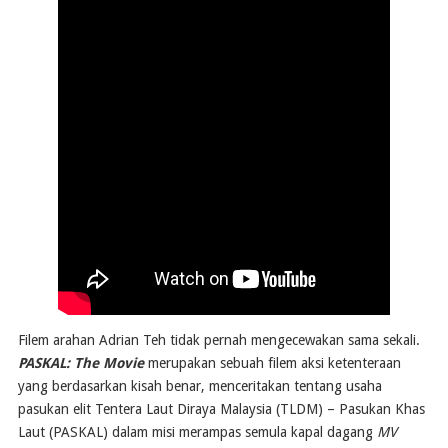
Filem arahan Adrian Teh tidak pernah mengecewakan sama sekali.
PASKAL: The Movie
merupakan sebuah filem aksi ketenteraan
yang berdasarkan kisah benar, menceritakan tentang usaha
pasukan elit Tentera Laut Diraya Malaysia (TLDM) – Pasukan Khas
Laut (PASKAL) dalam misi merampas semula kapal dagang
MV