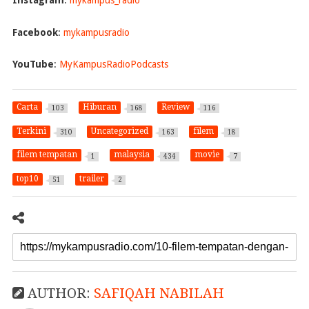
Facebook
:
mykampusradio
YouTube
:
MyKampusRadioPodcasts
Carta
Hiburan
Review
103
168
116
Terkini
Uncategorized
filem
310
163
18
filem tempatan
malaysia
movie
1
434
7
top10
trailer
51
2
AUTHOR:
SAFIQAH NABILAH