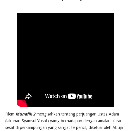
Filem
Munafik 2
mengisahkan tentang perjuangan Ustaz Adam
(lakonan Syamsul Yusof) yamg berhadapan dengan amalan ajaran
sesat di perkampungan yang sangat terpencil, diketuai oleh Abuja