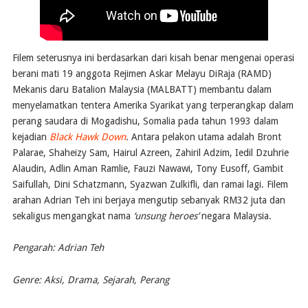
Filem seterusnya ini berdasarkan dari kisah benar mengenai operasi
berani mati 19 anggota Rejimen Askar Melayu DiRaja (RAMD)
Mekanis daru Batalion Malaysia (MALBATT) membantu dalam
menyelamatkan tentera Amerika Syarikat yang terperangkap dalam
perang saudara di Mogadishu, Somalia pada tahun 1993 dalam
kejadian
Black Hawk Down
. Antara pelakon utama adalah Bront
Palarae, Shaheizy Sam, Hairul Azreen, Zahiril Adzim, Iedil Dzuhrie
Alaudin, Adlin Aman Ramlie, Fauzi Nawawi, Tony Eusoff, Gambit
Saifullah, Dini Schatzmann, Syazwan Zulkifli, dan ramai lagi. Filem
arahan Adrian Teh ini berjaya mengutip sebanyak RM32 juta dan
sekaligus mengangkat nama
‘unsung heroes’
negara Malaysia.
Pengarah: Adrian Teh
Genre: Aksi, Drama, Sejarah, Perang