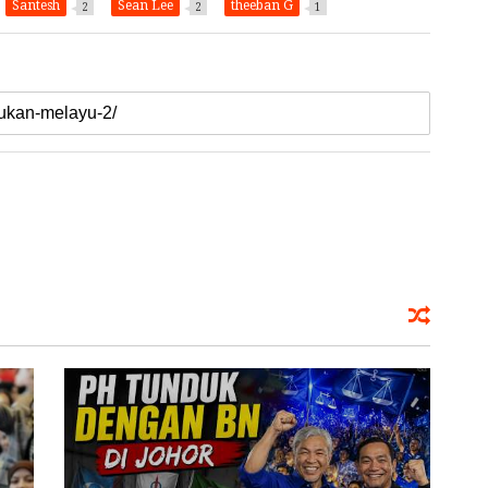
Santesh
Sean Lee
theeban G
2
2
1