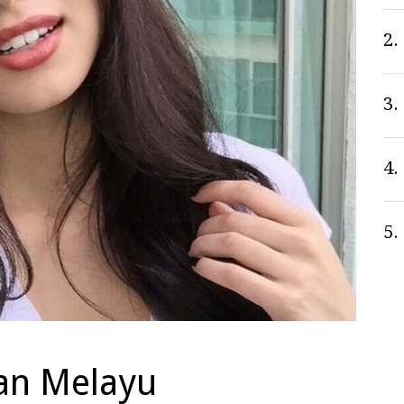
2.
3.
4.
5.
kan Melayu