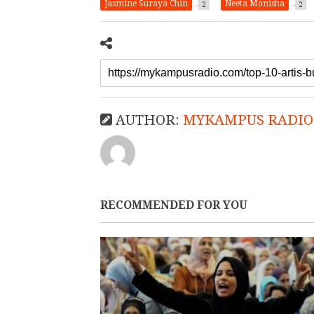
Jasmine Suraya Chin
Neeta Manisha
2
2
AUTHOR:
MYKAMPUS RADIO
RECOMMENDED FOR YOU