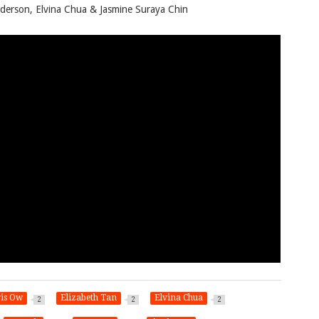
derson, Elvina Chua & Jasmine Suraya Chin
ris Ow
Elizabeth Tan
Elvina Chua
2
2
2