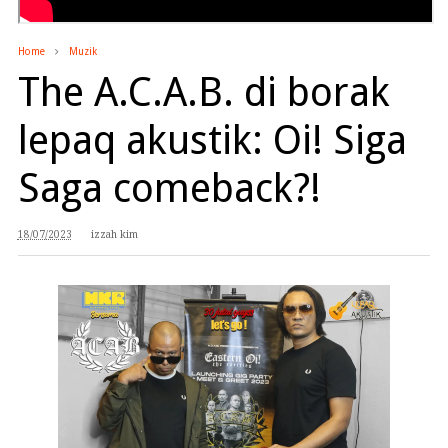
Home
Muzik
The A.C.A.B. di borak
lepaq akustik: Oi! Siga
Saga comeback?!
18/07/2023
izzah kim