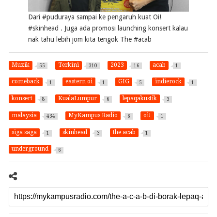
Dari #puduraya sampai ke pengaruh kuat Oi!
#skinhead . Juga ada promosi launching konsert kalau
nak tahu lebih jom kita tengok The #acab
Muzik
Terkini
2023
acab
55
310
16
1
comeback
eastern oi
GIG
indierock
1
1
5
1
konsert
KualaLumpur
lepaqakustik
8
6
3
malaysia
MyKampus Radio
oi!
434
6
1
siga saga
skinhead
the acab
1
3
1
underground
6