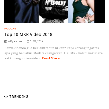
PODCAST
Top 10 MKR Video 2018
saifymatteo
01/01/2019
Banyak benda gile berlaku tahun ni kan? Tapi korang ingat tak
apa yang berlaku? Mesti tak sangatkan. Ha! MKR kali ni nak share
kat korang video-video
Read More
TRENDING