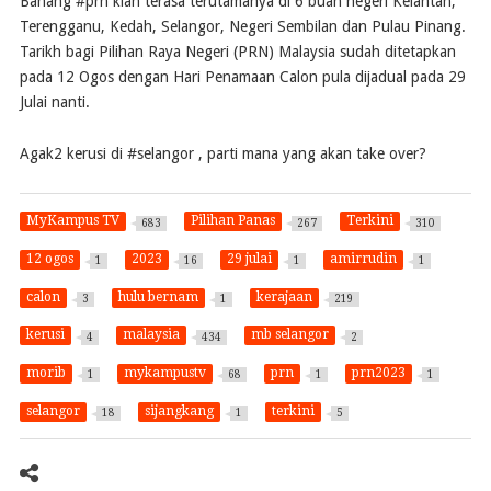
Bahang #prn kian terasa terutamanya di 6 buah negeri Kelantan,
Terengganu, Kedah, Selangor, Negeri Sembilan dan Pulau Pinang.
Tarikh bagi Pilihan Raya Negeri (PRN) Malaysia sudah ditetapkan
pada 12 Ogos dengan Hari Penamaan Calon pula dijadual pada 29
Julai nanti.
Agak2 kerusi di #selangor , parti mana yang akan take over?
MyKampus TV
Pilihan Panas
Terkini
683
267
310
12 ogos
2023
29 julai
amirrudin
1
16
1
1
calon
hulu bernam
kerajaan
3
1
219
kerusi
malaysia
mb selangor
4
434
2
morib
mykampustv
prn
prn2023
1
68
1
1
selangor
sijangkang
terkini
18
1
5