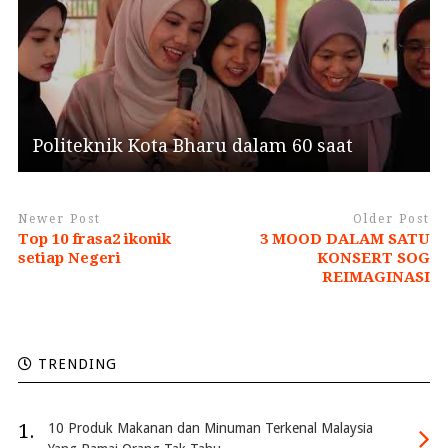
Politeknik Kota Bharu dalam 60 saat
Newer Post
Older Post
Top 10 frasa2 ikonik
3 MOOD DALAM SATU
setiap Negeri
KONSERT SOG
REIMAGINASI
TRENDING
1.
10 Produk Makanan dan Minuman Terkenal Malaysia