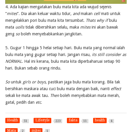
4. Ada kajian mengatakan bulu mata kita ada wujud sejenis
“
mites
”. Dia akan keluar waktu tidur,
and
makan
cell
mati untuk
mengelakkan pori bulu mata kita tersumbat.
Thats why if
bulu
mata
uolls
tidak dibersihkan selalu, maka
mites
ini akan bawak
geng
so
boleh menyebabkankan jangkitan.
5. Gugur 1 hingga 5 helai setiap hari. Bulu mata yang normal ialah
bulu mata yang gugur setiap hari. Jangan risau,
its still consider as
NORMAL
. Hal ini kerana, bulu mata kita diperbaharuai setiap 90
hari. Bukan sebab orang rindu.
So
untuk
girls or boys
, pastikan jaga bulu mata korang. Bila tak
bersihkan maskara atau cuci bulu mata dengan baik, nanti
effect
sekali ke mata awak tau.
Then
boleh menyebabkan mata merah,
gatal, pedih dan
etc.
Health
Lifestyle
fakta
health
51
223
11
4
Mata
mites
2
1