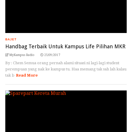
BAJET
Handbag Terbaik Untuk Kampus Life Pilihan MKR
MyKampus Radio
25/09/2017
By : Chem Semua orang pernah alami situasi ni lagi-lagi student
perempuan yang nak ke kampus tu. Haa memang tak sah lah kalau
tak b
Read More