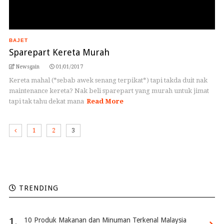
BAJET
Sparepart Kereta Murah
Newsgain
01/01/2017
Kereta mahal (*sebab awek senang terpikat*) tapi takda duit nak
maintenance kereta? Nak beli sparepart yang murah untuk jimat
tapi tak tahu dekat mana
Read More
1
2
3
TRENDING
1.
10 Produk Makanan dan Minuman Terkenal Malaysia