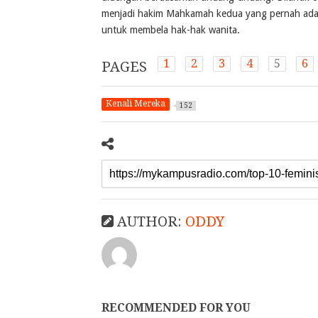
menjadi hakim Mahkamah kedua yang pernah ada,
untuk membela hak-hak wanita.
1
2
3
4
5
6
PAGES
Kenali Mereka
152
AUTHOR:
ODDY
RECOMMENDED FOR YOU