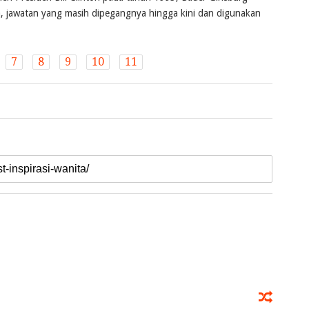
 jawatan yang masih dipegangnya hingga kini dan digunakan
7
8
9
10
11