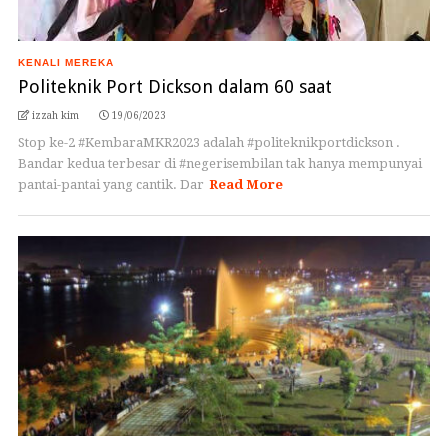
KENALI MEREKA
Politeknik Port Dickson dalam 60 saat
izzah kim
19/06/2023
Stop ke-2 #KembaraMKR2023 adalah #politeknikportdickson .
Bandar kedua terbesar di #negerisembilan tak hanya mempunyai
pantai-pantai yang cantik. Dar
Read More