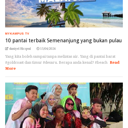
MYKAMPUS TV
10 pantai terbaik Semenanjung yang bukan pulau
daniyel Hicqeal
15/04/2024
Yang kita boleh sampai tanpa melintas air. Yang di pantai barat
#goldcoast dan timur #desaru. Berapa anda kenal? #beach
Read
More