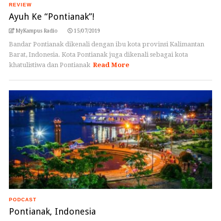
REVIEW
Ayuh Ke “Pontianak”!
MyKampus Radio
15/07/2019
Bandar Pontianak dikenali dengan ibu kota provinsi Kalimantan
Barat, Indonesia. Kota Pontianak juga dikenali sebagai kota
khatulistiwa dan Pontianak
Read More
PODCAST
Pontianak, Indonesia