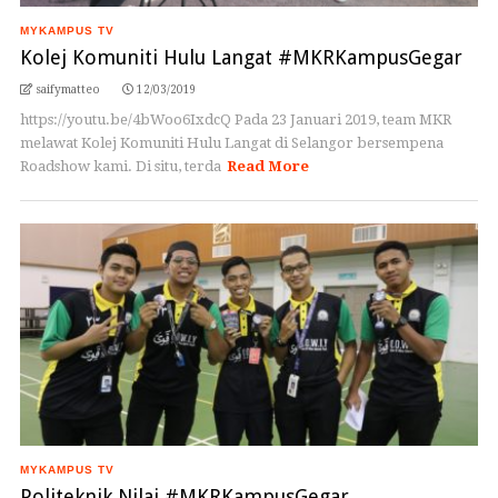
MYKAMPUS TV
Kolej Komuniti Hulu Langat #MKRKampusGegar
saifymatteo
12/03/2019
https://youtu.be/4bWoo6IxdcQ Pada 23 Januari 2019, team MKR
melawat Kolej Komuniti Hulu Langat di Selangor bersempena
Roadshow kami. Di situ, terda
Read More
MYKAMPUS TV
Politeknik Nilai #MKRKampusGegar