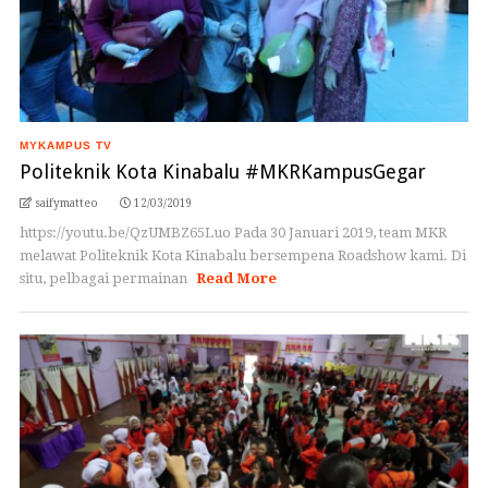
MYKAMPUS TV
Politeknik Kota Kinabalu #MKRKampusGegar
saifymatteo
12/03/2019
https://youtu.be/QzUMBZ65Luo Pada 30 Januari 2019, team MKR
melawat Politeknik Kota Kinabalu bersempena Roadshow kami. Di
situ, pelbagai permainan
Read More