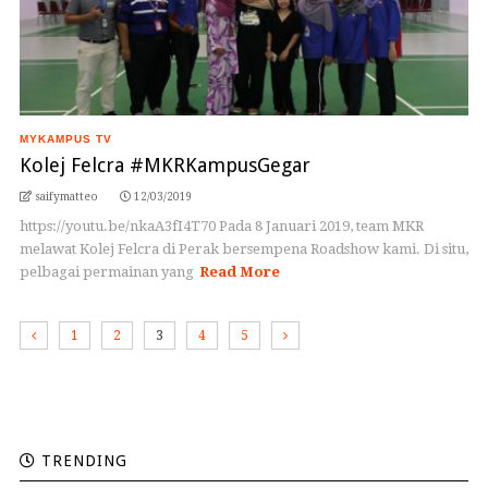
MYKAMPUS TV
Kolej Felcra #MKRKampusGegar
saifymatteo
12/03/2019
https://youtu.be/nkaA3fI4T70 Pada 8 Januari 2019, team MKR
melawat Kolej Felcra di Perak bersempena Roadshow kami. Di situ,
pelbagai permainan yang
Read More
1
2
3
4
5
TRENDING