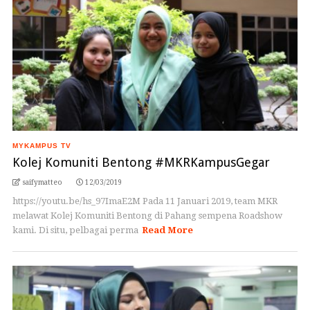
MYKAMPUS TV
Kolej Komuniti Bentong #MKRKampusGegar
saifymatteo
12/03/2019
https://youtu.be/hs_97ImaE2M Pada 11 Januari 2019, team MKR
melawat Kolej Komuniti Bentong di Pahang sempena Roadshow
kami. Di situ, pelbagai perma
Read More