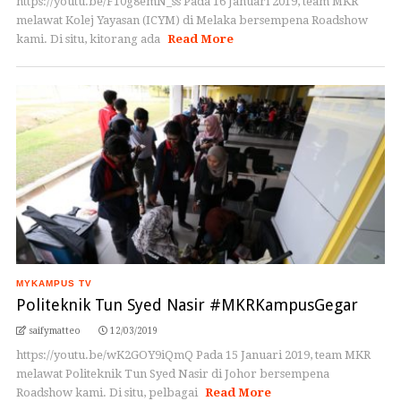
https://youtu.be/F10g8emN_ss Pada 16 Januari 2019, team MKR
melawat Kolej Yayasan (ICYM) di Melaka bersempena Roadshow
kami. Di situ, kitorang ada
Read More
MYKAMPUS TV
Politeknik Tun Syed Nasir #MKRKampusGegar
saifymatteo
12/03/2019
https://youtu.be/wK2GOY9iQmQ Pada 15 Januari 2019, team MKR
melawat Politeknik Tun Syed Nasir di Johor bersempena
Roadshow kami. Di situ, pelbagai
Read More