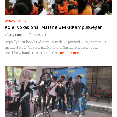
MYKAMPUS TV
Kolej Vokasional Matang #MKRKampusGegar
saifymatteo
12/03/2019
https://youtu.be/Vh15d3sSmGA Pada 28 Januari 2019, team MKR
melawat Kolej Vokasional Matang di Sarawak bersempena
Roadshow kami. Di situ, kami disa
Read More