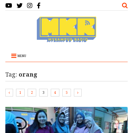
MENU
Tag:
orang
1
2
3
4
5