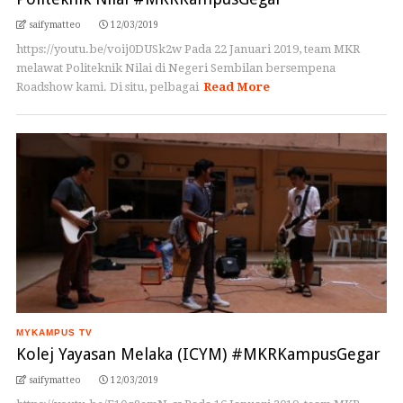
saifymatteo
12/03/2019
https://youtu.be/voij0DUSk2w Pada 22 Januari 2019, team MKR
melawat Politeknik Nilai di Negeri Sembilan bersempena
Roadshow kami. Di situ, pelbagai
Read More
MYKAMPUS TV
Kolej Yayasan Melaka (ICYM) #MKRKampusGegar
saifymatteo
12/03/2019