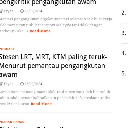
pengkritik pengangkutan awam
Yayaa
25/09/2024
2.
Menteri pengangkutan digelar 'menteri selamat & tak buat kerja'
oleh pemantau public transport Malaysia tapi tidak dengan
Anthony Loke. B
Read More
3.
PODCAST
4.
Stesen LRT, MRT, KTM paling teruk-
Menurut pemantau pengangkutan
5.
awam
Yayaa
25/09/2024
Stesen baru memang mantaplah, tapi stesen yang dah berpuluh
tahun takda penambahbaikan tu parah lah. Lift, escalator, toilet
rosak! Cer koran
Read More
PILIHAN PANAS