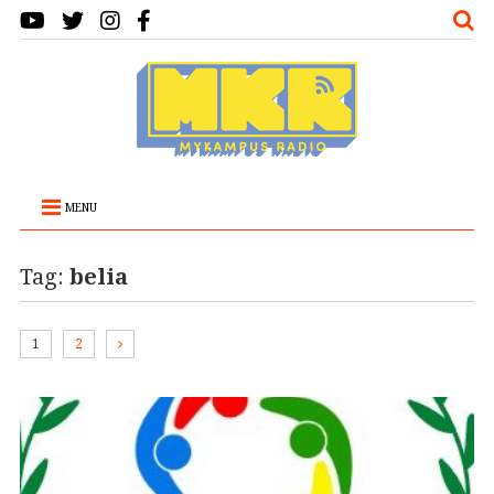
MENU
Tag:
belia
1
2