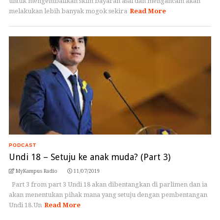
untuk mengembalikan skim bayaran asal dan mengancam akan
melakukan lebih banyak mogok sekira
Read More
PODCAST
Undi 18 – Setuju ke anak muda? (Part 3)
MyKampus Radio
11/07/2019
Part 3 from part 3 Undi 18 akan dibentangkan di parlimen dan ia
akan menentukan pihak mana yang setuju dengan pembentangan
Undi 18.Un
Read More