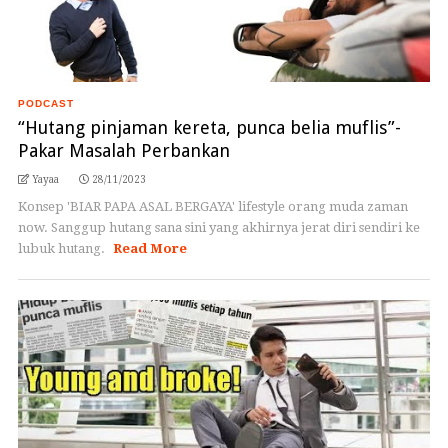
PODCAST
“Hutang pinjaman kereta, punca belia muflis”-
Pakar Masalah Perbankan
Yayaa
28/11/2023
Konsep 'BIAR PAPA ASAL BERGAYA' lifestyle orang muda zaman
now. Sanggup hutang sana sini yang akhirnya jerat diri sendiri ke
lubuk hutang.
Read More