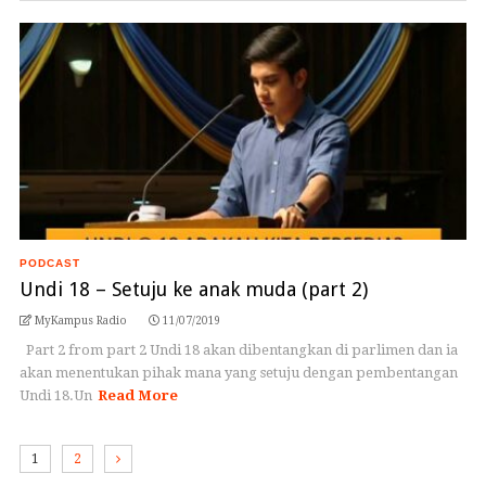
PODCAST
Undi 18 – Setuju ke anak muda (part 2)
MyKampus Radio
11/07/2019
Part 2 from part 2 Undi 18 akan dibentangkan di parlimen dan ia
akan menentukan pihak mana yang setuju dengan pembentangan
Undi 18.Un
Read More
1
2