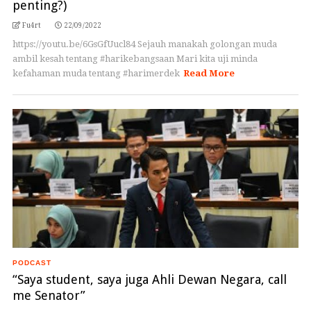
penting?)
Fu4rt
22/09/2022
https://youtu.be/6GsGfUucl84 Sejauh manakah golongan muda
ambil kesah tentang #harikebangsaan Mari kita uji minda
kefahaman muda tentang #harimerdek
Read More
PODCAST
“Saya student, saya juga Ahli Dewan Negara, call
me Senator”