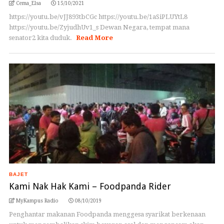
Cema_Elsa
15/10/2021
https://youtu.be/vJJ893tbCGc https://youtu.be/1aSiPLUYtL8
https://youtu.be/ZyjudhUv1_s Dewan Negara, tempat mana
senator2 kita duduk.
Read More
BAJET
Kami Nak Hak Kami – Foodpanda Rider
MyKampus Radio
08/10/2019
Penghantar makanan Foodpanda menggesa syarikat berkenaan