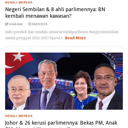
KENALI MEREKA
Negeri Sembilan & 8 ahli parlimennya: BN
kembali menawan kawasan?
izzah kim
04/03/2024
Info pendek dan mudah, senarai #ahliparlimen #negerisembilan
untuk penggal 2022-2027 #pru15
Read More
KENALI MEREKA
Johor & 26 kerusi parlimennya: Bekas PM, Anak