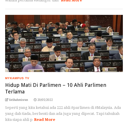
wanita pertama #selangor dan
Read More
MYKAMPUS TV
Hidup Mati Di Parlimen – 10 Ahli Parlimen
Terlama
fatihahmisran
20/05/2022
Seperti yang kita ketahui ada 222 ahli #parlimen di #Malaysia. Ada
yang dah tiada, berhenti dan ada juga yang dipecat. Tapi tahukah
kita siapa ahli p
Read More