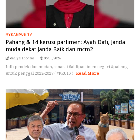
MYKAMPUS TV
Pahang & 14 kerusi parlimen: Ayah Dafi, Janda
muda dekat Janda Baik dan mcm2
daniyel Hicqeal
05/03/2024
Info pendek dan mudah, senarai #ahliparlimen negeri #pahang
untuk penggal 2022-2027 ( #PRU15 )
Read More