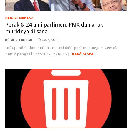
KENALI MEREKA
Perak & 24 ahli parlimen: PMX dan anak
muridnya di sana!
daniyel Hicqeal
05/03/2024
Info pendek dan mudah, senarai #ahliparlimen negeri #Perak
untuk penggal 2022-2027 ( #PRU15 )
Read More