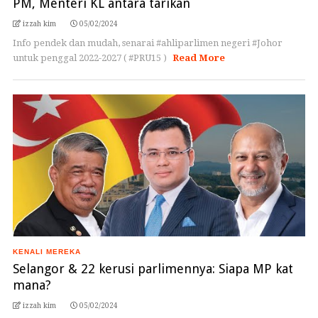
PM, Menteri KL antara tarikan
izzah kim
05/02/2024
Info pendek dan mudah, senarai #ahliparlimen negeri #Johor
untuk penggal 2022-2027 ( #PRU15 )
Read More
KENALI MEREKA
Selangor & 22 kerusi parlimennya: Siapa MP kat
mana?
izzah kim
05/02/2024