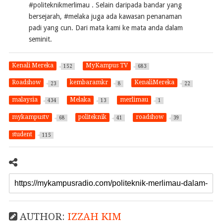
#politeknikmerlimau . Selain daripada bandar yang
bersejarah, #melaka juga ada kawasan penanaman
padi yang cun. Dari mata kami ke mata anda dalam
seminit.
Kenali Mereka
MyKampus TV
152
683
Roadshow
kembaramkr
KenaliMereka
23
8
22
malaysia
Melaka
merlimau
434
13
1
mykampustv
politeknik
roadshow
68
41
39
student
115
AUTHOR:
IZZAH KIM