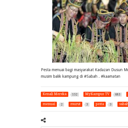
Pesta menuai bagi masyarakat Kadazan Dusun Mu
musim balik kampung di #Sabah . #kaamatan
Kenali Mereka
MyKampus TV
152
683
menuai
murut
pesta
saba
2
3
3