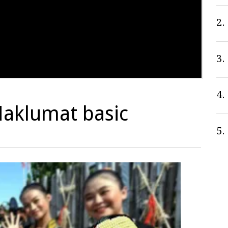
2.
3.
4.
aklumat basic
5.