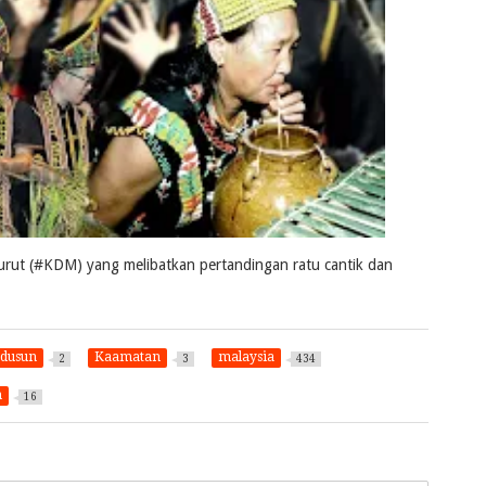
rut (#KDM) yang melibatkan pertandingan ratu cantik dan
dusun
Kaamatan
malaysia
2
3
434
h
16