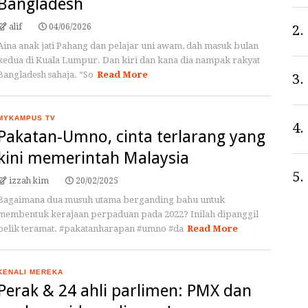
Bangladesh
alif
04/06/2026
2.
Aina anak jati Pahang dan pelajar uni awam, dah masuk bulan
kedua di Kuala Lumpur. Dan kiri dan kana dia nampak rakyat
Bangladesh sahaja. “So
Read More
3.
MYKAMPUS TV
4.
Pakatan-Umno, cinta terlarang yang
kini memerintah Malaysia
5.
izzah kim
20/02/2025
Bagaimana dua musuh utama berganding bahu untuk
membentuk kerajaan perpaduan pada 2022? Inilah dipanggil
pelik teramat. #pakatanharapan #umno #da
Read More
KENALI MEREKA
Perak & 24 ahli parlimen: PMX dan