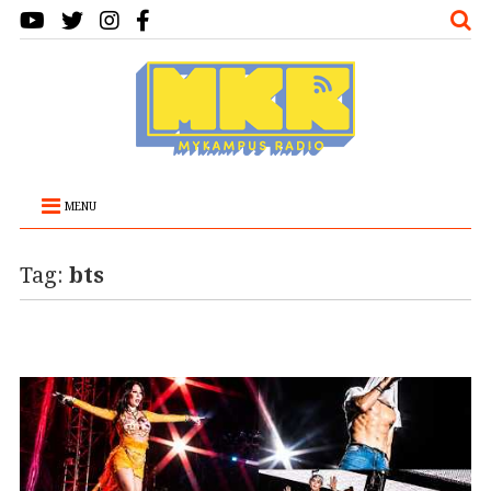
MENU
Tag:
bts