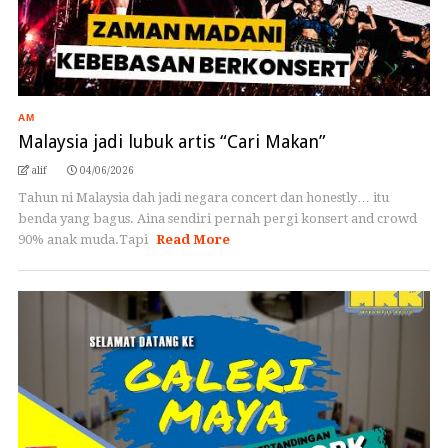
AM
Malaysia jadi lubuk artis “Cari Makan”
alif
04/06/2026
Tahun ni Malaysia dah jadi negara concert dan honestly… itu
benda yang bagus. Aina sendiri pernah pergi konsert and crowd
90% anak muda.Tapi
Read More