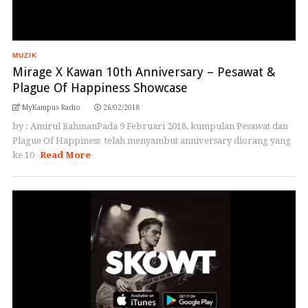
MUZIK
Mirage X Kawan 10th Anniversary – Pesawat &
Plague Of Happiness Showcase
MyKampus Radio
26/02/2018
by : Amirul Rahman ​Pada 9 Februari 2018, kumpulan Pesawat dan
Plague Of Happiness telah menyambut anniversary diorang yang
ke 10
Read More