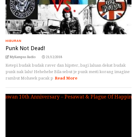
HIBURAN
Punk Not Dead!
MyKampus Radio
21/12/2018
Ketepi budak budak raver dan hipster, bagi laluan dekat budak
punk nak lalu! Hehehehe Bila sebut je punk mesti korang imagine
rambut Mohawk pacak p
Read More