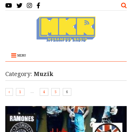
MENU
Category:
Muzik
…
1
4
5
6