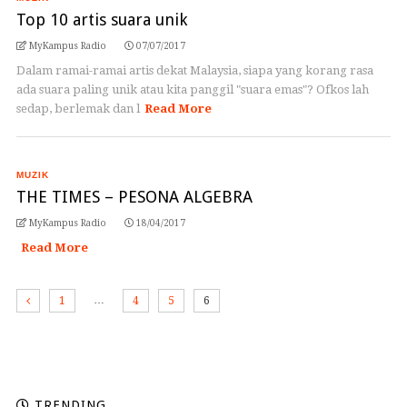
Top 10 artis suara unik
MyKampus Radio
07/07/2017
Dalam ramai-ramai artis dekat Malaysia, siapa yang korang rasa
ada suara paling unik atau kita panggil "suara emas"? Ofkos lah
sedap, berlemak dan l
Read More
MUZIK
THE TIMES – PESONA ALGEBRA
MyKampus Radio
18/04/2017
Read More
…
1
4
5
6
TRENDING